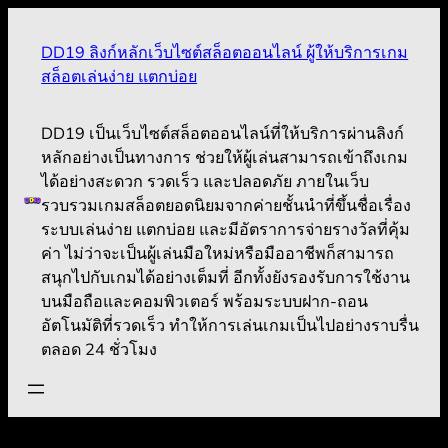
Skip
to
DD19 ลิงก์หลักเว็บไซต์สล็อตออนไลน์ ผู้ให้บริการเกม
content
สล็อตเล่นง่าย แตกบ่อย
DD19 เป็นเว็บไซต์สล็อตออนไลน์ที่ให้บริการผ่านลิงก์
หลักอย่างเป็นทางการ ช่วยให้ผู้เล่นสามารถเข้าถึงเกม
ได้อย่างสะดวก รวดเร็ว และปลอดภัย ภายในเว็บ
รวบรวมเกมสล็อตยอดนิยมจากค่ายชั้นนำที่ขึ้นชื่อเรื่อง
ระบบเล่นง่าย แตกบ่อย และมีอัตราการจ่ายรางวัลที่คุ้ม
ค่า ไม่ว่าจะเป็นผู้เล่นมือใหม่หรือมืออาชีพก็สามารถ
สนุกไปกับเกมได้อย่างเต็มที่ อีกทั้งยังรองรับการใช้งาน
บนมือถือและคอมพิวเตอร์ พร้อมระบบฝาก-ถอน
อัตโนมัติที่รวดเร็ว ทำให้การเล่นเกมเป็นไปอย่างราบรื่น
ตลอด 24 ชั่วโมง