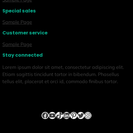
Special sales
Sample Page
Customer service
Sample Page
Stay connected
Lorem ipsum dolor sit amet, consectetur adipiscing elit.
Etiam sagittis tincidunt tortor in bibendum. Phasellus
tellus elit, placerat et orci id, commodo finibus tortor.
Facebook
YouTube
TikTok
LinkedIn
Pinterest
Twitter
Instagram