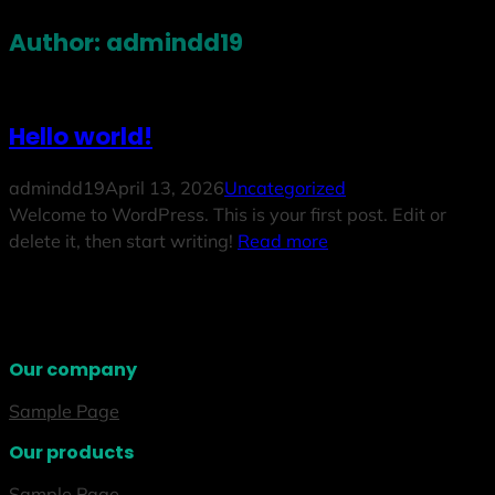
Author:
admindd19
Hello world!
admindd19
April 13, 2026
Uncategorized
Welcome to WordPress. This is your first post. Edit or
delete it, then start writing!
Read more
Our company
Sample Page
Our products
Sample Page